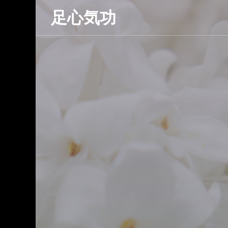
足心気功
つ